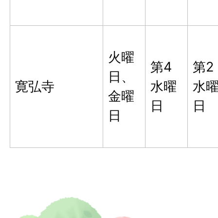
火曜
第4
第2
日、
寛弘寺
水曜
水
金曜
日
日
日