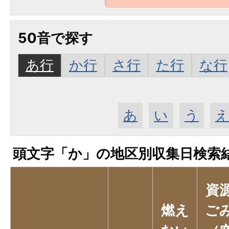
50音で探す
あ行
か行
さ行
た行
な行
あ
い
う
頭文字「
か
」の
地区別収集日検索
資
燃え
ご