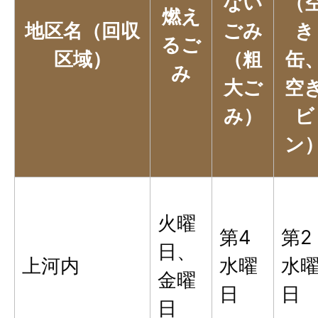
ない
（
燃え
地区名（回収
ごみ
き
るご
区域）
（粗
缶
み
大ご
空
み）
ビ
ン
火曜
第4
第2
日、
上河内
水曜
水
金曜
日
日
日