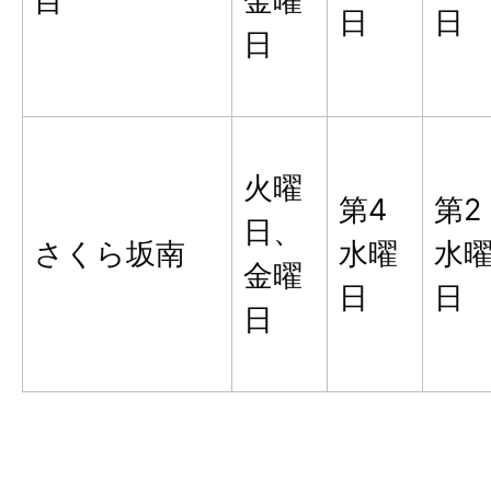
目
金曜
日
日
日
火曜
第4
第2
日、
さくら坂南
水曜
水
金曜
日
日
日