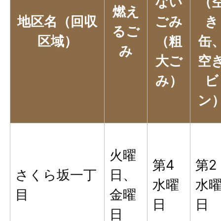
ない
（
燃え
地区名（回収
ごみ
き
るご
区域）
（粗
缶
み
大ご
空
み）
ビ
ン
火曜
第4
第2
さくら坂一丁
日、
水曜
水
目
金曜
日
日
日