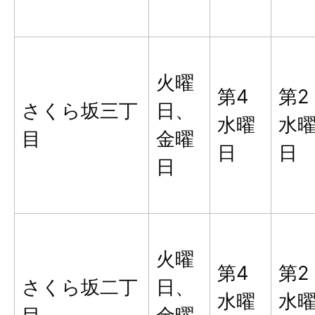
火曜
第4
第2
さくら坂三丁
日、
水曜
水
目
金曜
日
日
日
火曜
第4
第2
さくら坂二丁
日、
水曜
水