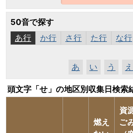
50音で探す
あ行
か行
さ行
た行
な行
あ
い
う
頭文字「
せ
」の
地区別収集日検索
資
燃え
ご