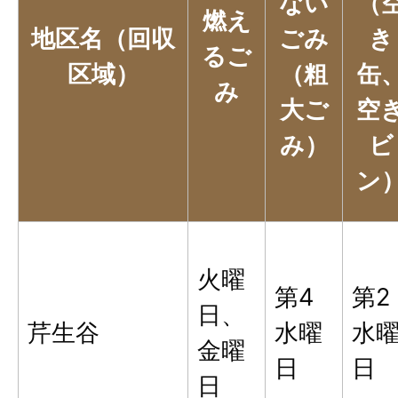
ない
（
燃え
地区名（回収
ごみ
き
るご
区域）
（粗
缶
み
大ご
空
み）
ビ
ン
火曜
第4
第2
日、
芹生谷
水曜
水
金曜
日
日
日