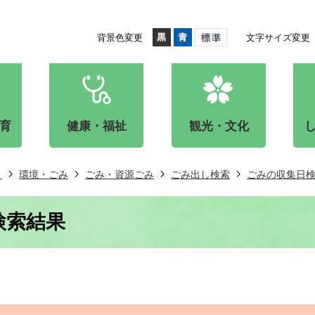
背景色変更
文字サイズ変更
育
健康・福祉
観光・文化
き
環境・ごみ
ごみ・資源ごみ
ごみ出し検索
ごみの収集日
検索結果