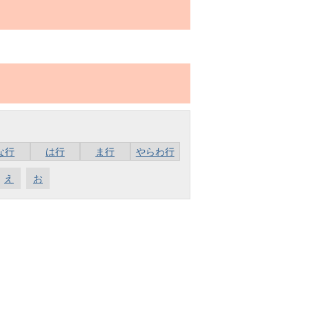
な行
は行
ま行
やらわ行
え
お