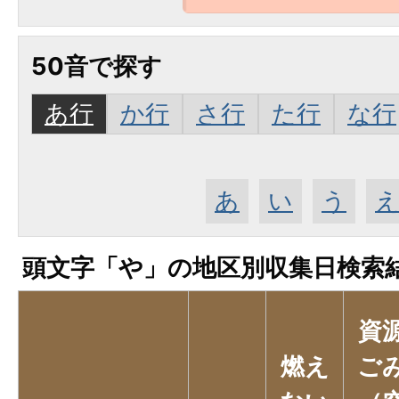
50音で探す
あ行
か行
さ行
た行
な行
あ
い
う
頭文字「
や
」の
地区別収集日検索
資
燃え
ご