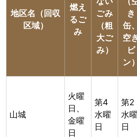
ない
（
燃え
地区名（回収
ごみ
き
るご
区域）
（粗
缶
み
大ご
空
み）
ビ
ン
火曜
第4
第2
日、
山城
水曜
水
金曜
日
日
日