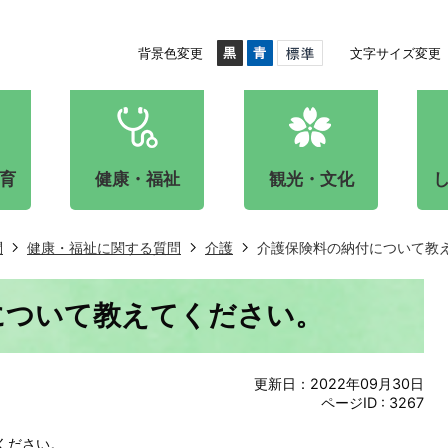
背景色変更
文字サイズ変更
育
健康・福祉
観光・文化
問
健康・福祉に関する質問
介護
介護保険料の納付について教
について教えてください。
更新日：2022年09月30日
ページID :
3267
ください。