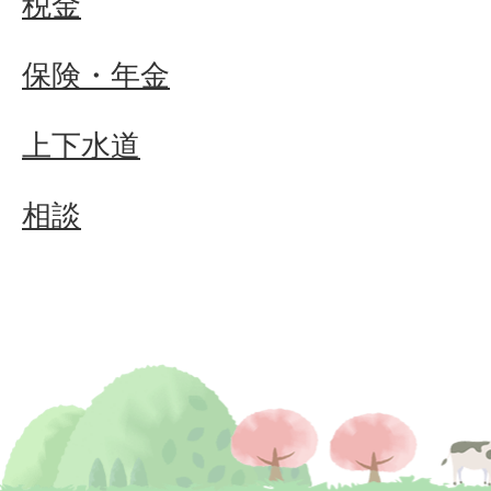
税金
保険・年金
上下水道
相談