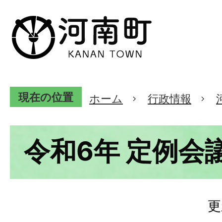
現在の位置
ホーム
行政情報
令和6年 定例会
更