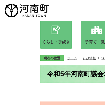
くらし・手続き
子育て・教
現在の位置
ホーム
行政情報
河
令和5年河南町議会