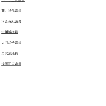
藤井祥代議員
河合英紀議員
中川博議員
大門晶子議員
力武清議員
浅岡正広議員