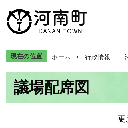
現在の位置
ホーム
行政情報
議場配席図
更