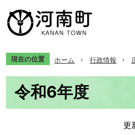
現在の位置
ホーム
行政情報
令和6年度
更