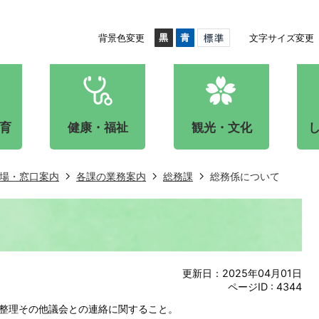
背景色変更
文字サイズ変更
育
健康・福祉
観光・文化
場・窓口案内
各課の業務案内
総務課
総務係について
更新日：2025年04月01日
ページID :
4344
整理その他議会との連絡に関すること。