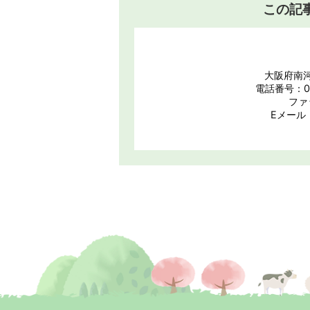
この記
大阪府南河
電話番号：07
ファ
Eメール：s