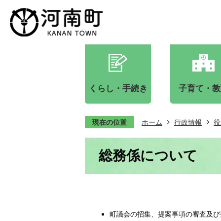
くらし・手続き
子育て・教
現在の位置
ホーム
行政情報
役
総務係について
町議会の招集、提案事項の審査及び