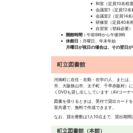
和室（定員10名程
会議室1（定員12名
会議室2（定員14
研修室（定員40名
自習室（登録必要
開館時間：
午前9時から午後9時
休館日：
月曜日、年末年始
月曜日が祝日の場合は、その翌日が
町立図書館
河南町に在住・在勤・在学の人、または、
市、大阪狭山市、太子町、千早赤阪村）に
くDVDも貸し出ししています（AVコーナ
図書を借りるときは、受付で貸出カードを
室共通で、無料で作成できます。
なお、貸出冊数は1人10点まで、貸出期間
町立図書館（本館）