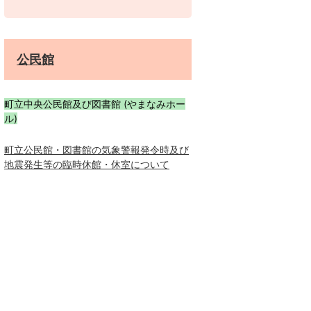
公民館
町立中央公民館及び図書館 (やまなみホー
ル)
町立公民館・図書館の気象警報発令時及び
地震発生等の臨時休館・休室について