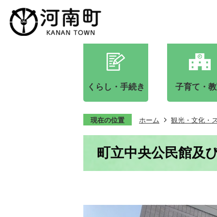
くらし・手続き
子育て・教
現在の位置
ホーム
観光・文化・
町立中央公民館及び