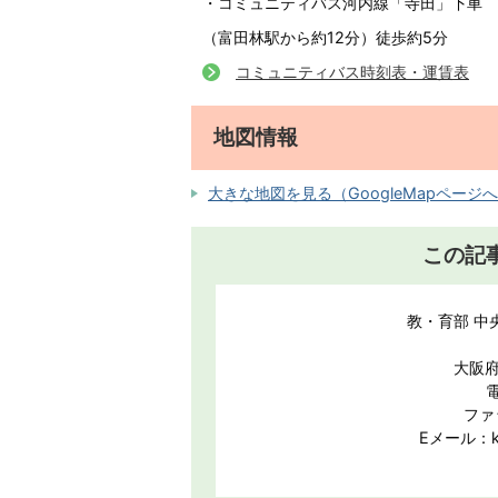
・コミュニティバス河内線「寺田」下車
（富田林駅から約12分）徒歩約5分
コミュニティバス時刻表・運賃表
地図情報
大きな地図を見る（GoogleMapページ
この記
教・育部 中
大阪府
電
ファ
Eメール：kou