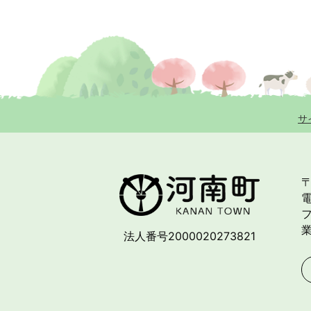
サ
〒
電
フ
法人番号2000020273821