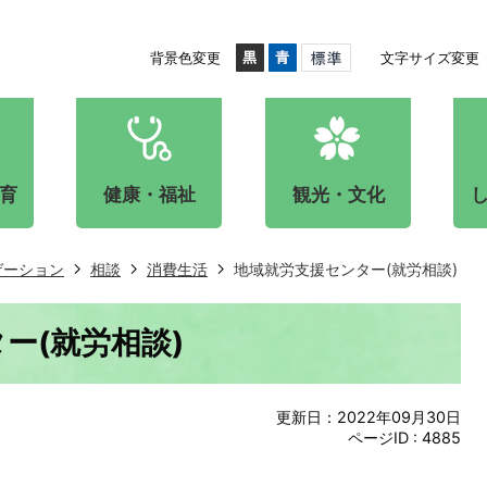
背景色変更
文字サイズ変更
育
健康・福祉
観光・文化
ゲーション
相談
消費生活
地域就労支援センター(就労相談)
ー(就労相談)
更新日：2022年09月30日
ページID :
4885