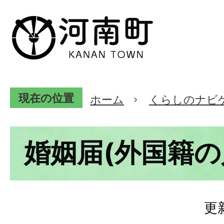
現在の位置
ホーム
くらしのナビ
婚姻届(外国籍の
更