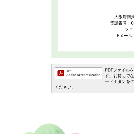
大阪府南河
電話番号：07
ファ
Eメール：s
PDFファイルを閲
す。お持ちでない方
ードボタンを
ください。