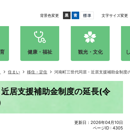
背景色変更
文字サイズ変更
育
健康・福祉
観光・文化
き
住まい
移住・定住
河南町三世代同居・近居支援補助金制度の延
近居支援補助金制度の延長(令
)
更新日：2026年04月10日
ページID :
4305