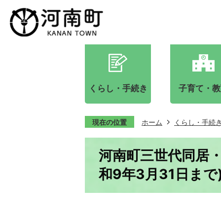
くらし・手続き
子育て・教
現在の位置
ホーム
くらし・手続
河南町三世代同居・
和9年3月31日まで