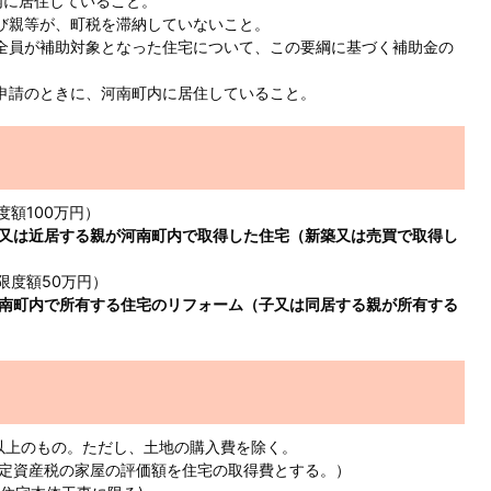
内に居住していること。
及び親等が、町税を滞納していないこと。
の全員が補助対象となった住宅について、この要綱に基づく補助金の
付申請のときに、河南町内に居住していること。
度額100万円）
又は近居する親が河南町内で取得した住宅（新築又は売買で取得し
限度額50万円）
南町内で所有する住宅のリフォーム（子又は同居する親が所有する
円以上のもの。ただし、土地の購入費を除く。
定資産税の家屋の評価額を住宅の取得費とする。）