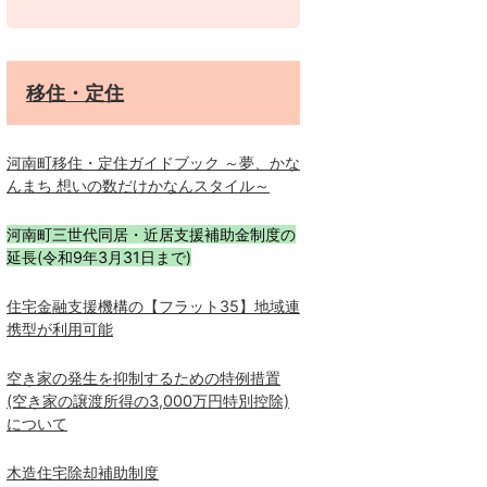
移住・定住
河南町移住・定住ガイドブック ～夢、かな
んまち 想いの数だけかなんスタイル～
河南町三世代同居・近居支援補助金制度の
延長(令和9年3月31日まで)
住宅金融支援機構の【フラット35】地域連
携型が利用可能
空き家の発生を抑制するための特例措置
(空き家の譲渡所得の3,000万円特別控除)
について
木造住宅除却補助制度