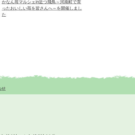
かなん苺マルシェin近つ飛鳥～河南町で育
ったおいしい苺を皆さんへ～を開催しまし
た
わせ