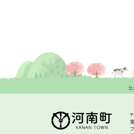
サ
〒
電
フ