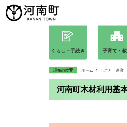
くらし・手続き
子育て・教
現在の位置
ホーム
しごと・産業
河南町木材利用基