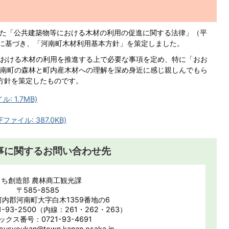
された「公共建築物等における木材の利用の促進に関する法律」（平
規定に基づき、「河南町木材利用基本方針」を策定しました。
おける木材の利用を推進する上で必要な事項を定め、特に「おお
南町の森林と町内産木材への理解を深め身近に感じ親しんでもら
本方針を策定したものです。
 1.7MB)
ァイル: 387.0KB)
事に関するお問い合わせ先
まち創造部 農林商工観光課
〒585-8585
内郡河南町大字白木1359番地の6
-93-2500（内線：261・262・263）
ックス番号：0721-93-4691
syoukan@town.kanan.osaka.jp