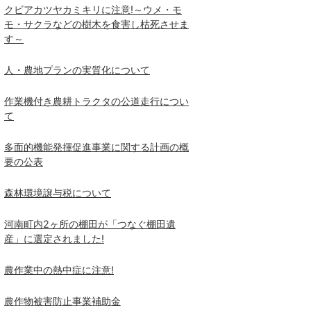
クビアカツヤカミキリに注意!～ウメ・モ
モ・サクラなどの樹木を食害し枯死させま
す～
人・農地プランの実質化について
作業機付き農耕トラクタの公道走行につい
て
多面的機能発揮促進事業に関する計画の概
要の公表
森林環境譲与税について
河南町内2ヶ所の棚田が「つなぐ棚田遺
産」に選定されました!
農作業中の熱中症に注意!
農作物被害防止事業補助金