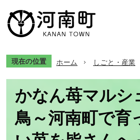
現在の位置
ホーム
しごと・産業
かなん苺マルシェ
鳥～河南町で育