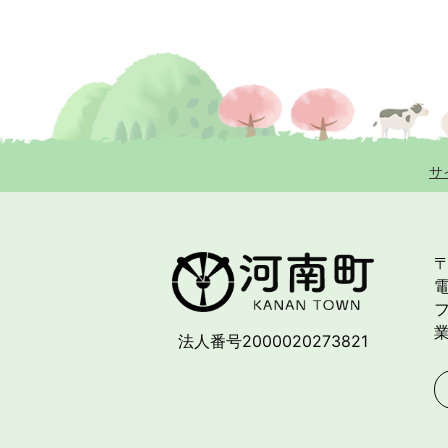
サ
〒
電
フ
法人番号2000020273821