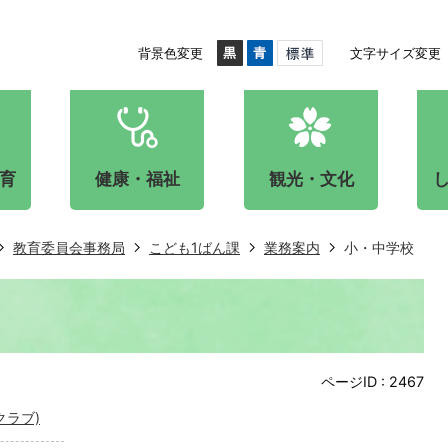
背景色変更
文字サイズ変更
育
健康・福祉
観光・文化
教育委員会事務局
こども1ばん課
業務案内
小・中学校
ページID :
2467
クラブ)