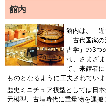
館内
館内は、「近
「古代国家の
古学」の3つ
れ、さまざま
て、来館者に
ものとなるように工夫されていま
歴史ミニチュア模型としては日本
元模型、古墳時代に重量物を運搬