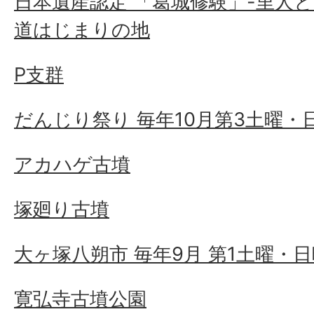
日本遺産認定 「葛城修験」-里人
道はじまりの地
P支群
だんじり祭り 毎年10月第3土曜・
アカハゲ古墳
塚廻り古墳
大ヶ塚八朔市 毎年9月 第1土曜・
寛弘寺古墳公園