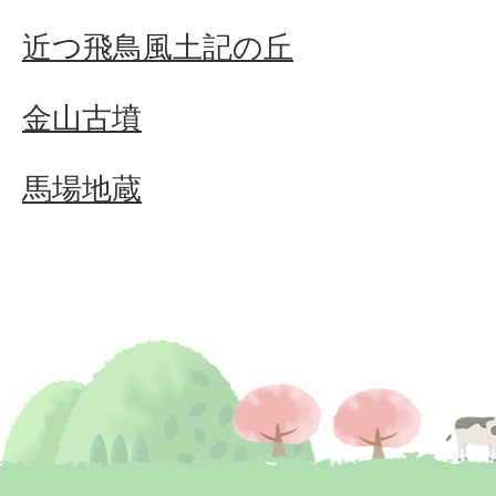
近つ飛鳥風土記の丘
金山古墳
馬場地蔵