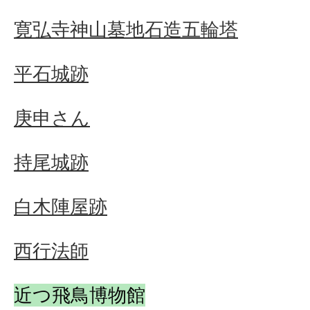
寛弘寺神山墓地石造五輪塔
平石城跡
庚申さん
持尾城跡
白木陣屋跡
西行法師
近つ飛鳥博物館