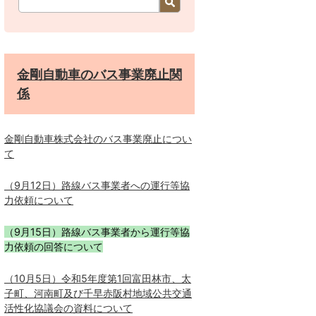
金剛自動車のバス事業廃止関
係
金剛自動車株式会社のバス事業廃止につい
て
（9月12日）路線バス事業者への運行等協
力依頼について
（9月15日）路線バス事業者から運行等協
力依頼の回答について
（10月5日）令和5年度第1回富田林市、太
子町、河南町及び千早赤阪村地域公共交通
活性化協議会の資料について