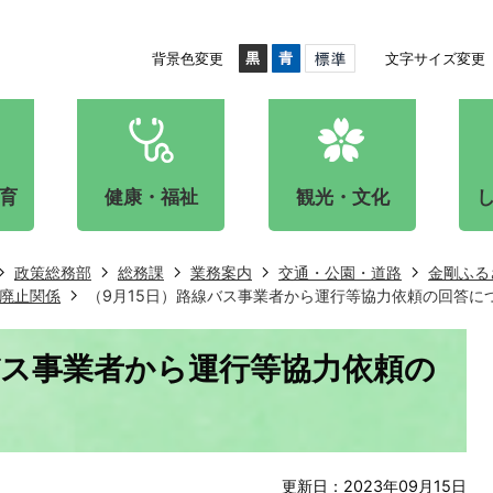
背景色変更
文字サイズ変更
育
健康・福祉
観光・文化
政策総務部
総務課
業務案内
交通・公園・道路
金剛ふる
廃止関係
（9月15日）路線バス事業者から運行等協力依頼の回答に
バス事業者から運行等協力依頼の
更新日：2023年09月15日