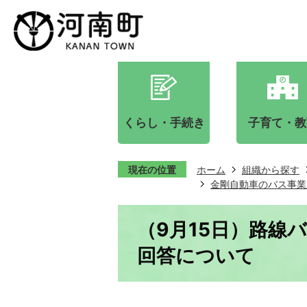
くらし・手続き
子育て・教
現在の位置
ホーム
組織から探す
金剛自動車のバス事業
（9月15日）路線
回答について