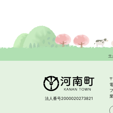
サ
〒
電
フ
法人番号2000020273821