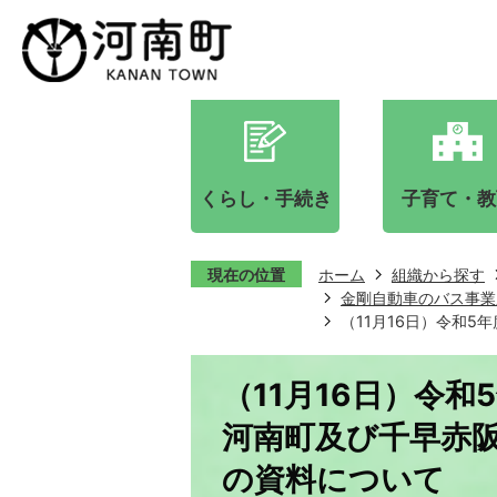
くらし・手続き
子育て・教
現在の位置
ホーム
組織から探す
金剛自動車のバス事業
（11月16日）令和
（11月16日）令和
河南町及び千早赤
の資料について