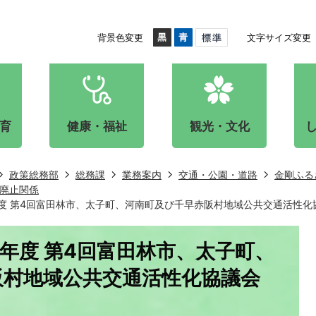
背景色変更
文字サイズ変更
育
健康・福祉
観光・文化
政策総務部
総務課
業務案内
交通・公園・道路
金剛ふる
廃止関係
5年度 第4回富田林市、太子町、河南町及び千早赤阪村地域公共交通活性
5年度 第4回富田林市、太子町、
阪村地域公共交通活性化協議会