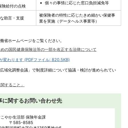
個々の事情に応じた窓口負担減免等
保険給付の点検
被保険者の特性に応じたきめ細かい保健事
な助言・支援
業を実施（データヘルス事業等）
働省ホームページをご覧ください。
ための国民健康保険法等の一部を改正する法律について
ります (PDFファイル: 820.5KB)
広域化調整会議」で制度詳細について協議・検討が進められてい
に関すること」
事に関するお問い合わせ先
すこやか生活部 保険年金課
〒585-8585
内郡河南町大字白木1359番地の6