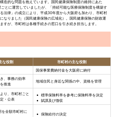
構造的な問題を抱えています。国民健康保険制度の維持にあた
村ごとに運営していましたが、「持続可能な医療保険制度を構築す
る法律」の成立により、平成30年度から大阪府も加わり、市町村
になりました（国民健康保険の広域化）。国民健康保険の財政運
ますが、市町村は各種手続きの窓口を引き続き担当します。
主な役割
市町村の主な役割
国保事業費納付金を大阪府に納付
き、事務の効率
地域住民と身近な関係の中、資格を管理
を推進
より、市町村ごと
標準保険料率を参考に保険料率を決定
定・公表
賦課及び徴収
用を全額市町村に
保険給付の決定