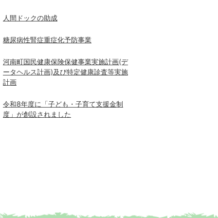
人間ドックの助成
糖尿病性腎症重症化予防事業
河南町国民健康保険保健事業実施計画(デ
ータヘルス計画)及び特定健康診査等実施
計画
令和8年度に「子ども・子育て支援金制
度」が創設されました