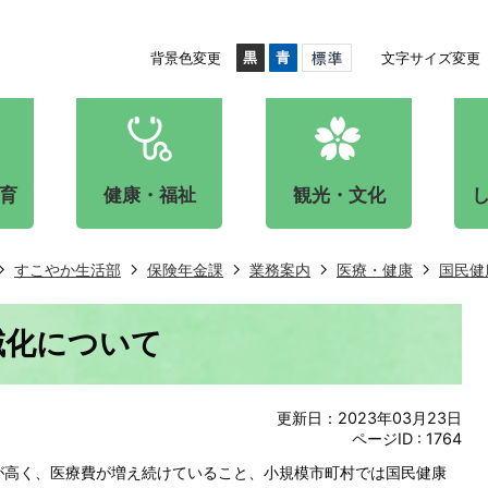
背景色変更
文字サイズ変更
育
健康・福祉
観光・文化
すこやか生活部
保険年金課
業務案内
医療・健康
国民健
域化について
更新日：2023年03月23日
ページID :
1764
が高く、医療費が増え続けていること、小規模市町村では国民健康