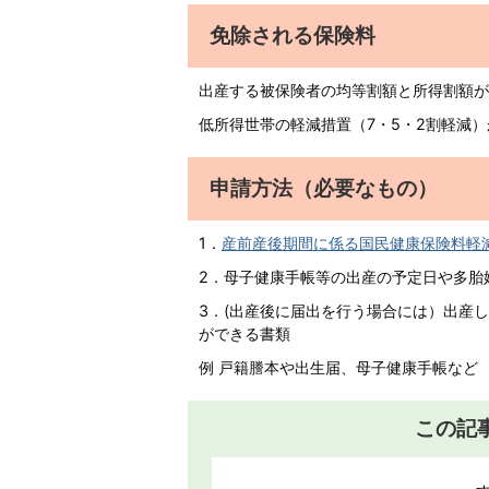
免除される保険料
出産する被保険者の均等割額と所得割額が
低所得世帯の軽減措置（7・5・2割軽減
申請方法（必要なもの）
1．
産前産後期間に係る国民健康保険料軽減届出
2．母子健康手帳等の出産の予定日や多胎
3．(出産後に届出を行う場合には）出産
ができる書類
例 戸籍謄本や出生届、母子健康手帳など
この記