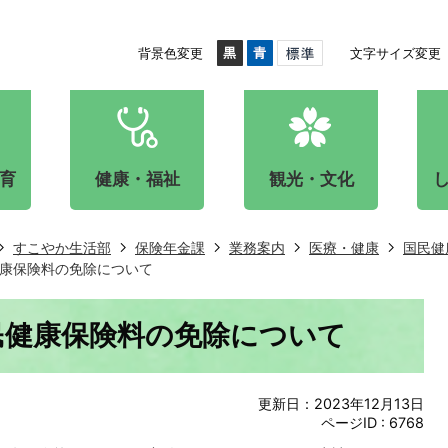
背景色変更
文字サイズ変更
育
健康・福祉
観光・文化
すこやか生活部
保険年金課
業務案内
医療・健康
国民健
康保険料の免除について
民健康保険料の免除について
更新日：2023年12月13日
ページID :
6768