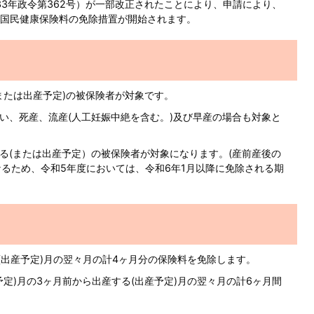
33年政令第362号）が一部改正されたことにより、申請により、
国民健康保険料の免除措置が開始されます。
または出産予定)の被保険者が対象です。
いい、死産、流産(人工妊娠中絶を含む。)及び早産の場合も対象と
する(または出産予定）の被保険者が対象になります。(産前産後の
なるため、令和5年度においては、令和6年1月以降に免除される期
(出産予定)月の翌々月の計4ヶ月分の保険料を免除します。
定)月の3ヶ月前から出産する(出産予定)月の翌々月の計6ヶ月間