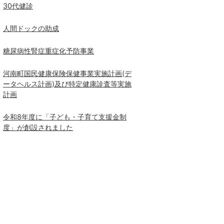
30代健診
人間ドックの助成
糖尿病性腎症重症化予防事業
河南町国民健康保険保健事業実施計画(デ
ータヘルス計画)及び特定健康診査等実施
計画
令和8年度に「子ども・子育て支援金制
度」が創設されました