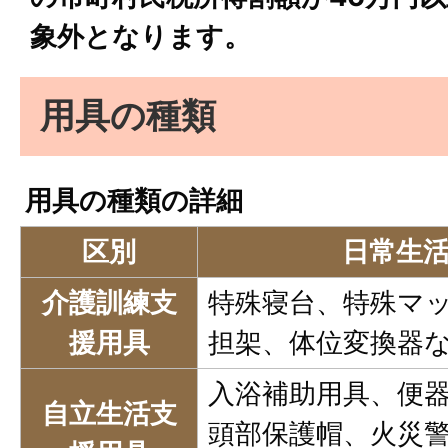
象外となります。
用具の種類
用具の種類の詳細
区別
日常生
介護訓練支
特殊寝台、特殊マ
援用具
担架、体位変換器
入浴補助用具、便器
自立生活支
頭部保護帽、火災