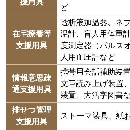
援用具
ど
透析液加温器、ネ
在宅療養等
温計、盲人用体重
支援用具
度測定器（パルス
人用血圧計など
携帯用会話補助装
情報意思疎
文章読み上げ装置
通支援用具
装置、大活字図書
排せつ管理
ストーマ装具、紙
支援用具