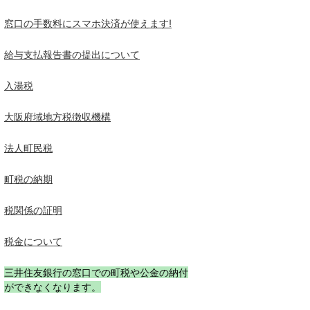
窓口の手数料にスマホ決済が使えます!
給与支払報告書の提出について
入湯税
大阪府域地方税徴収機構
法人町民税
町税の納期
税関係の証明
税金について
三井住友銀行の窓口での町税や公金の納付
ができなくなります。