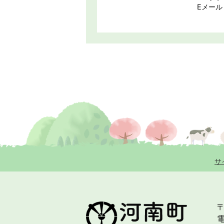
Eメール：z
サ
〒
電