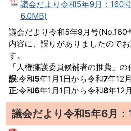
議会だより令和5年9月：160号 
6.0MB)
議会だより令和5年9月号(No.16
内容に、誤りがありましたのでお
す。
「人権擁護委員候補者の推薦」の
誤
:令和
5
年1月1日から令和
7
年12
正
:令和
6
年1月1日から令和
8
年12
議会だより令和5年6月：1